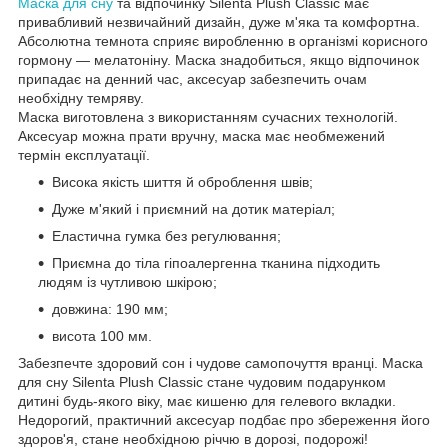
Маска для сну
та відпочинку Silenta Plush Classic має
привабливий незвичайний дизайн, дуже м'яка та комфортна.
Абсолютна темнота сприяє виробленню в організмі корисного
гормону — мелатоніну. Маска знадобиться, якщо відпочинок
припадає на денний час, аксесуар забезпечить очам
необхідну темряву.
Маска виготовлена з використанням сучасних технологій.
Аксесуар можна прати вручну, маска має необмежений
термін експлуатації.
Висока якість шиття й оброблення швів;
Дуже м'який і приємний на дотик матеріал;
Еластична гумка без регулювання;
Приємна до тіла гіпоалергенна тканина підходить
людям із чутливою шкірою;
довжина: 190 мм;
висота 100 мм.
Забезпечте здоровий сон і чудове самопочуття вранці. Маска
для сну Silenta Plush Classic стане чудовим подарунком
дитині будь-якого віку, має кишеню для гелевого вкладки.
Недорогий, практичний аксесуар подбає про збереження його
здоров'я, стане необхідною річчю в дорозі, подорожі!