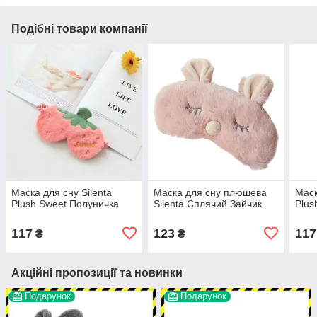
Подібні товари компанії
Маска для сну Silenta
Маска для сну плюшева
Маск
Plush Sweet Полуничка
Silenta Сплячий Зайчик
Plus
117
123
117
₴
₴
Акційні пропозиції та новинки
Подарунок
Подарунок