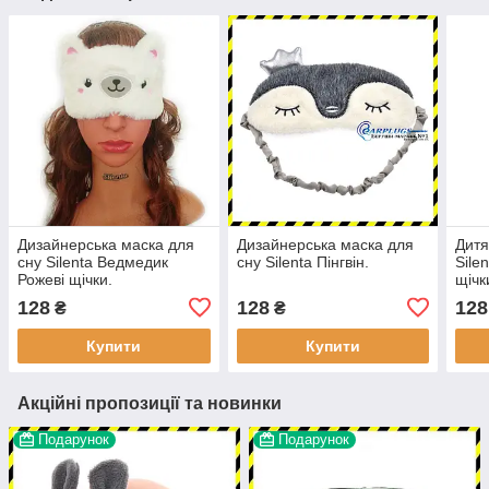
Дизайнерська маска для
Дизайнерська маска для
Дитя
сну Silenta Ведмедик
сну Silenta Пінгвін.
Sile
Рожеві щічки.
щічк
128
128
128
₴
₴
Купити
Купити
Акційні пропозиції та новинки
Подарунок
Подарунок