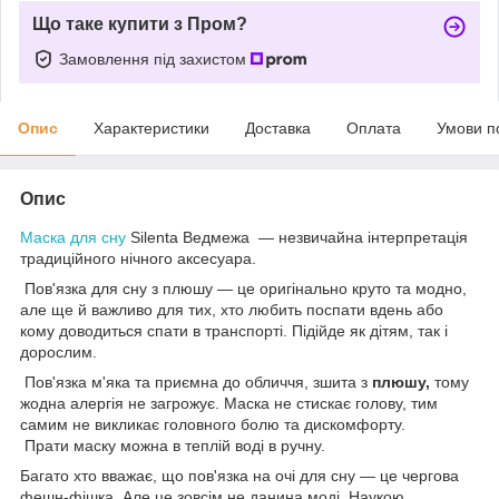
Що таке купити з Пром?
Замовлення під захистом
Опис
Характеристики
Доставка
Оплата
Умови п
Опис
Маска для сну
Silenta Ведмежа — незвичайна інтерпретація
традиційного нічного аксесуара.
Пов'язка для сну з плюшу — це оригінально круто та модно,
але ще й важливо для тих, хто любить поспати вдень або
кому доводиться спати в транспорті. Підійде як дітям, так і
дорослим.
Пов'язка м'яка та приємна до обличчя, зшита з
плюшу,
тому
жодна алергія не загрожує. Маска не стискає голову, тим
самим не викликає головного болю та дискомфорту.
Прати маску можна в теплій воді в ручну.
Багато хто вважає, що пов'язка на очі для сну — це чергова
фешн-фішка. Але це зовсім не данина моді. Наукою