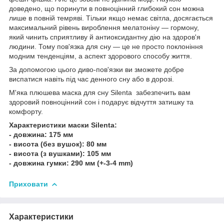
доведено, що поринути в повноцінний глибокий сон можна
лише в повній темряві. Тільки якщо немає світла, досягається
максимальний рівень вироблення мелатоніну — гормону,
який чинить сприятливу й антиоксидантну дію на здоров'я
людини. Тому пов'язка для сну — це не просто поклоніння
модним тенденціям, а аспект здорового способу життя.
За допомогою цього диво-пов'язки ви зможете добре
виспатися навіть під час денного сну або в дорозі.
М'яка плюшева маска для сну Silenta забезпечить вам
здоровий повноцінний сон і подарує відчуття затишку та
комфорту.
Характеристики маски Silenta:
- довжина: 175 мм
- висота (без вушок): 80 мм
- висота (з вушками): 105 мм
- довжина гумки: 290 мм (+-3-4 mm)
Приховати
Характеристики