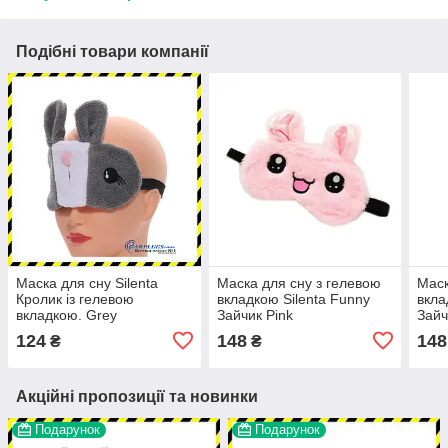
Подібні товари компанії
Маска для сну Silenta
Маска для сну з гелевою
Маск
Кролик із гелевою
вкладкою Silenta Funny
вкла
вкладкою. Grey
Зайчик Pink
Зайч
124
148
148
₴
₴
Акційні пропозиції та новинки
Подарунок
Подарунок