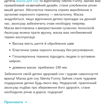
Дитяча
маска для сну
та відпочинку Silenta Funny Зайчик має
привабливий незвичайний дизайн, стане улюбленою річчю
вашій дитині. Абсолютна темнота сприяє виробленню в
організмі корисного гормону — мелатоніну. Маска
знадобиться, якщо відпочинок дитині припадає на денний
час, аксесуар забезпечить очам необхідну темряву.
Маска виготовлена з використанням сучасних технологій.
Аксесуар можна прати вручну, маска має необмежений
термін експлуатації.
Висока якість шиття й оброблення швів
Еластична гумка чорного кольору без регулювання;
Гіпоалергенна тканина підходить людям із чутливою
шкірою;
довжина маски: приблизно 190 мм.
Забезпечте своїй дитині здоровий сон і чудове самопочуття
вранці! Маска для сну Silenta Funny Зайчик стане чудовим
подарунком дитині будь-якого віку. Недорогий, практичний
аксесуар подбає про збереження його здоров'я, стане
необхідною річчю в дорозі, подорожі!
Приховати