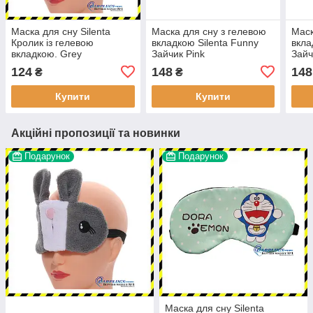
Маска для сну Silenta
Маска для сну з гелевою
Маск
Кролик із гелевою
вкладкою Silenta Funny
вкла
вкладкою. Grey
Зайчик Pink
Зайч
124
148
148
₴
₴
Купити
Купити
Акційні пропозиції та новинки
Подарунок
Подарунок
Маска для сну Silenta