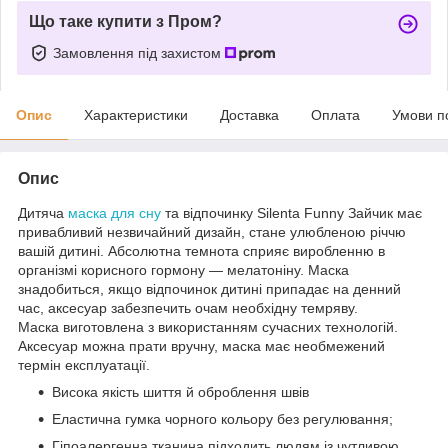
Що таке купити з Пром?
Замовлення під захистом
Опис
Характеристики
Доставка
Оплата
Умови п
Опис
Дитяча
маска для сну
та відпочинку Silenta Funny Зайчик має
привабливий незвичайний дизайн, стане улюбленою річчю
вашій дитині. Абсолютна темнота сприяє виробленню в
організмі корисного гормону — мелатоніну. Маска
знадобиться, якщо відпочинок дитині припадає на денний
час, аксесуар забезпечить очам необхідну темряву.
Маска виготовлена з використанням сучасних технологій.
Аксесуар можна прати вручну, маска має необмежений
термін експлуатації.
Висока якість шиття й оброблення швів
Еластична гумка чорного кольору без регулювання;
Гіпоалергенна тканина підходить людям із чутливою