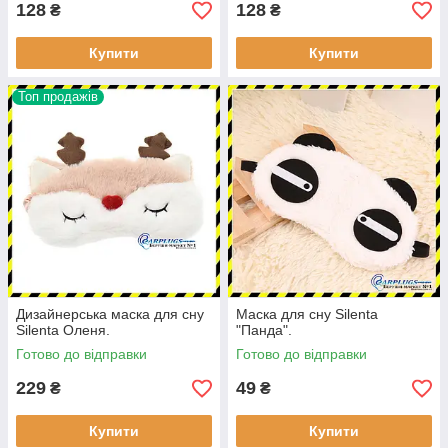
128
128
₴
₴
Купити
Купити
Топ продажів
Дизайнерська маска для сну
Маска для сну Silenta
Silenta Оленя.
"Панда".
Готово до відправки
Готово до відправки
229
49
₴
₴
Купити
Купити