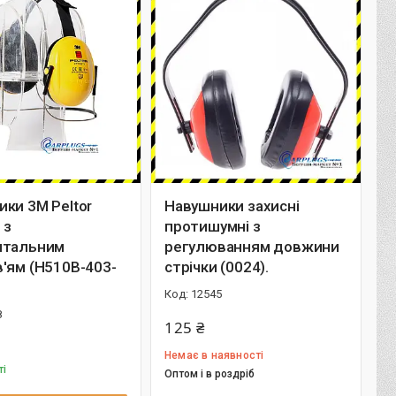
ки 3M Peltor
Навушники захисні
 з
протишумні з
нтальним
регулюванням довжини
'ям (H510B-403-
стрічки (0024).
12545
8
125 ₴
Немає в наявності
ті
Оптом і в роздріб