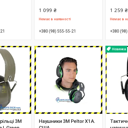
1 099 ₴
1 259 ₴
Немає в наявності
Немає в н
-21
+380 (98) 555-55-21
+380 (98)
Новинка
рільці 3M
Наушники 3M Peltor X1A.
Тактичн
e I, Green
США.
навушни