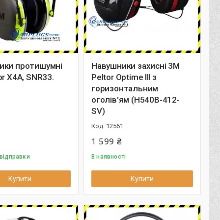
ики протишумні
Навушники захисні 3M
or X4A, SNR33.
Peltor Optime III з
горизонтальним
оголів'ям (H540B-412-
1
SV)
12561
1 599 ₴
 відправки
В наявності
Купити
Купити