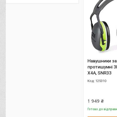
Навушники за
протишумні 3M
X4A, SNR33
125310
1 949 ₴
Готово до відправ