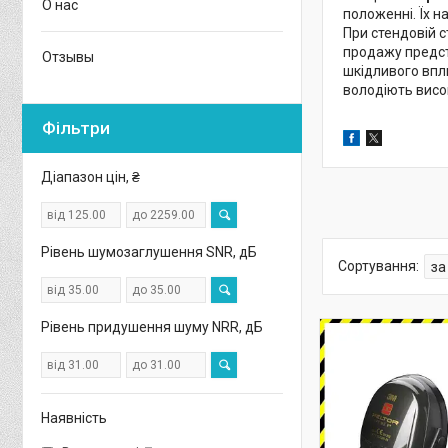
О нас
положенні. Їх н
При стендовій с
продажу предст
Отзывы
шкідливого впл
володіють висо
Фільтри
Діапазон цін, ₴
Рівень шумозаглушення SNR, дБ
Рівень придушення шуму NRR, дБ
Наявність