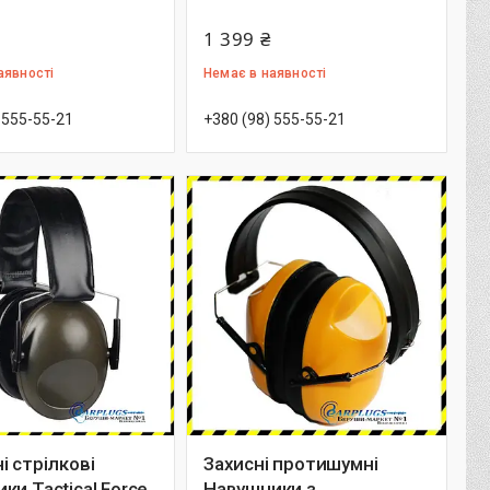
1 399 ₴
аявності
Немає в наявності
 555-55-21
+380 (98) 555-55-21
і стрілкові
Захисні протишумні
ки Tactical Force
Навушники з