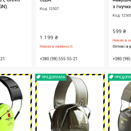
GN).
з гнучк
12507
1250
599 ₴
1 199 ₴
Немає в н
Немає в наявності
Оптом і в 
-21
+380 (98) 555-55-21
+380 (98)
ПРЕДОПЛАТА
ПРЕДОПЛ