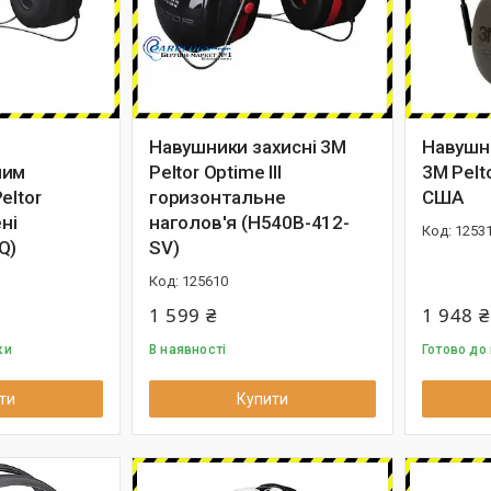
Навушники захисні 3M
Навушн
ним
Peltor Optime III
3M Pelt
eltor
горизонтальне
США
ені
наголов'я (H540B-412-
1253
Q)
SV)
125610
1 599 ₴
1 948 ₴
ки
В наявності
Готово до
ти
Купити