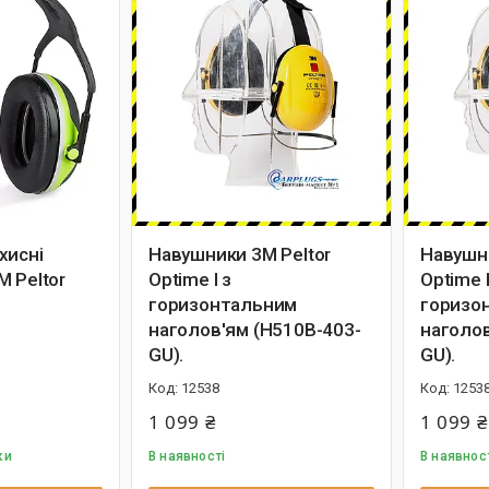
хисні
Навушники 3M Peltor
Навушни
 Peltor
Optime I з
Optime I
горизонтальним
горизо
наголов'ям (H510B-403-
наголов
GU).
GU).
12538
1253
1 099 ₴
1 099 ₴
ки
В наявності
В наявнос