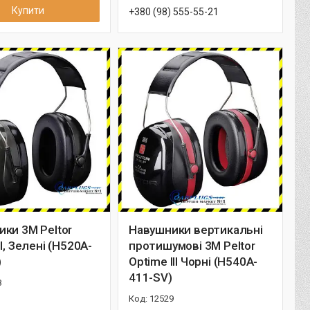
Купити
+380 (98) 555-55-21
ки 3M Peltor
Навушники вертикальні
I, Зелені (H520A-
протишумові 3M Peltor
)
Optime III Чорні (H540A-
411-SV)
8
12529