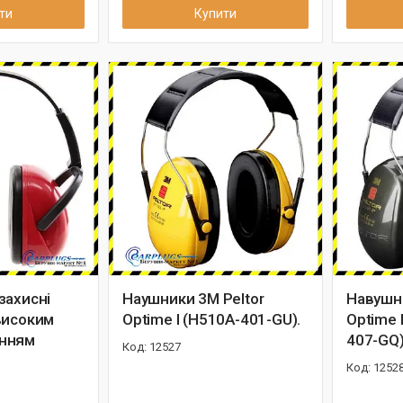
ти
Купити
захисні
Наушники 3M Peltor
Навушни
високим
Optime I (H510A-401-GU).
Optime I
нням
407-GQ
12527
1252