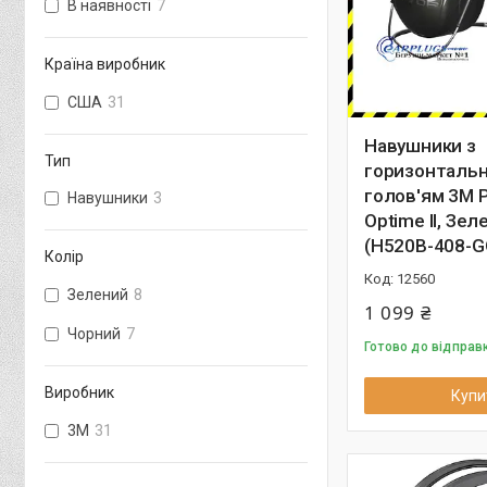
В наявності
7
Країна виробник
США
31
Навушники з
Тип
горизонталь
голов'ям 3M P
Навушники
3
Optime II, Зел
(H520В-408-G
Колір
12560
Зелений
8
1 099 ₴
Чорний
7
Готово до відправ
Виробник
Купи
3М
31