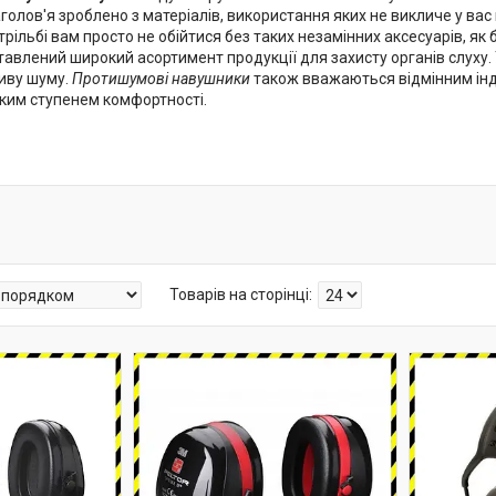
аголов'я зроблено з матеріалів, використання яких не викличе у вас
трільбі вам просто не обійтися без таких незамінних аксесуарів, як 
авлений широкий асортимент продукції для захисту органів слуху.
иву шуму.
Протишумові навушники
також вважаються відмінним інди
ким ступенем комфортності.