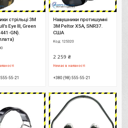
ки стрільці 3M
Навушники протишумні
ll's Eye III, Green
3M Peltor X5A, SNR37.
441-GN).
США
плата)
125320
00
2 259 ₴
аявності
Немає в наявності
 555-55-21
+380 (98) 555-55-21