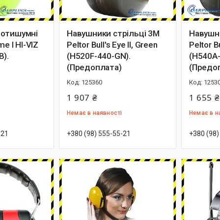
ротишумні
Навушники стрільці 3M
Навушни
me I HI-VIZ
Peltor Bull's Eye II, Green
Peltor Bu
B).
(H520F-440-GN).
(H540A-
(Предоплата)
(Предо
125360
1253
1 907 ₴
1 655 ₴
Немає в наявності
Немає в н
-21
+380 (98) 555-55-21
+380 (98)