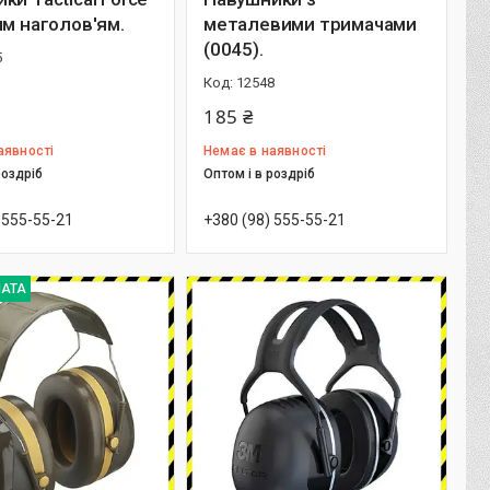
им наголов'ям.
металевими тримачами
(0045).
5
12548
185 ₴
аявності
Немає в наявності
роздріб
Оптом і в роздріб
 555-55-21
+380 (98) 555-55-21
АТА